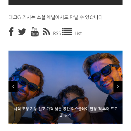
테크G 기사는 소셜 채널에서도 만날 수 있습니다.
RSS
List
시력 조정 기능 얹고 가격 낮춘 공간 디스플레이 안경 ‘비추어 프로
D램 부족에 10억달러어치 아이폰18 프로세서 패키징 대기 중
300~400달러 반지형 스피커 준비하는 오픈AI
2’ 공개