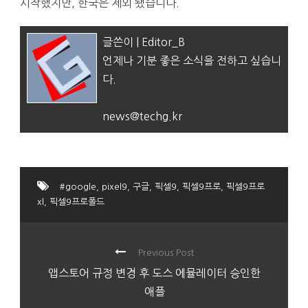
시작했지만, 한국은 제외 됐습니다.
글쓴이 | Editor_B
언제나 기분 좋은 소식을 전하고 싶습니
다.
news@techg.kr
#google
,
pixel9
,
구글
,
픽셀9
,
픽셀9프로
,
픽셀9프로
xl
,
픽셀9프로폴드
Previous Post
앱스토어 규정 변경 후 도스 에뮬레이터 승인한
애플