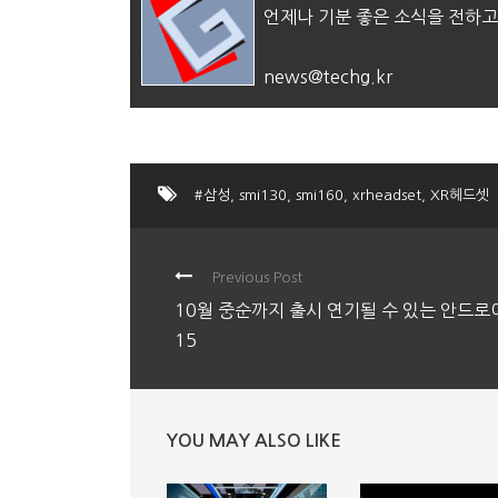
언제나 기분 좋은 소식을 전하고
news@techg.kr
#삼성
,
smi130
,
smi160
,
xrheadset
,
XR헤드셋
Previous Post
10월 중순까지 출시 연기될 수 있는 안드로
15
YOU MAY ALSO LIKE