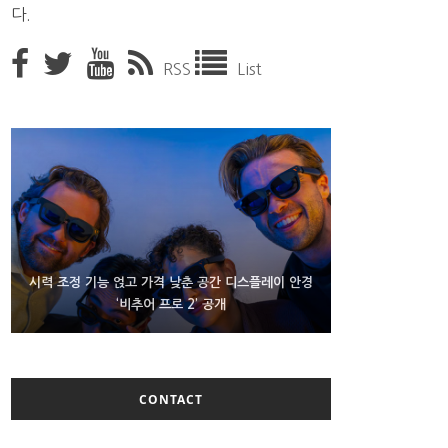
다.
RSS
List
D램 부족에 10억달러어치 아이폰18 프로세서 패키징
시력 조정 기능 얹고 가격 낮춘 공간 디스플레이 안경
300~400달러 반지형 스피커 준비하는 오픈AI
‘비추어 프로 2’ 공개
대기 중
CONTACT