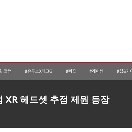
획 칼럼
#유투브X테크G
#삐끕
#레어템
#팁&가
 XR 헤드셋 추정 제원 등장