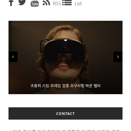
RSS
List
FMS 2026서 차세대 3D 메모리 ZHBM·ZNAND-O 모형 처음 선
9월 4일부터 서비스 접는 안드로이드 장치용 구글 어시스턴트
조용히 스팀 프레임 검증 요구사항 바꾼 밸브
보인 삼성전자
CONTACT