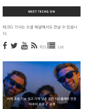
MEET TECHG ON
테크G 기사는 소셜 채널에서도 만날 수 있습니
다.
RSS
List
D램 부족에 10억달러어치 아이폰18 프로세서 패키징
시력 조정 기능 얹고 가격 낮춘 공간 디스플레이 안경
300~400달러 반지형 스피커 준비하는 오픈AI
‘비추어 프로 2’ 공개
대기 중