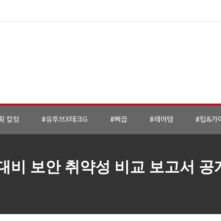
획 칼럼
#유투브X테크G
#삐끕
#레어템
#팁&가
 대비 보안 취약성 비교 보고서 공