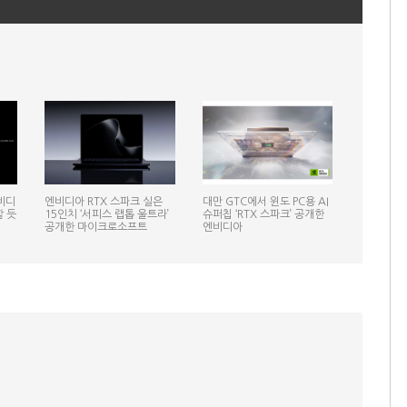
비디
엔비디아 RTX 스파크 실은
대만 GTC에서 윈도 PC용 AI
할 듯
15인치 ‘서피스 랩톱 울트라’
슈퍼칩 ‘RTX 스파크’ 공개한
공개한 마이크로소프트
엔비디아