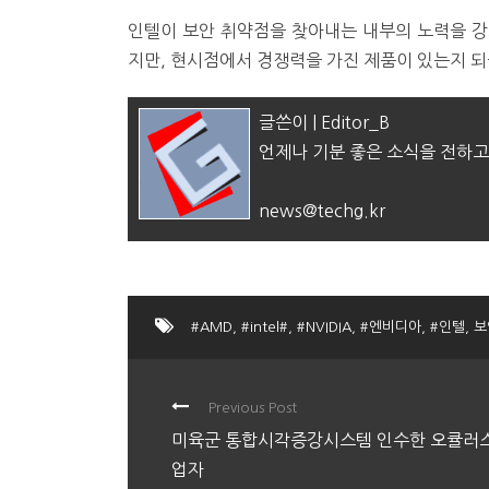
인텔이 보안 취약점을 찾아내는 내부의 노력을 강
지만, 현시점에서 경쟁력을 가진 제품이 있는지 되
글쓴이 | Editor_B
언제나 기분 좋은 소식을 전하고
news@techg.kr
#AMD
,
#intel#
,
#NVIDIA
,
#엔비디아
,
#인텔
,
보
Previous Post
미육군 통합시각증강시스템 인수한 오큘러스
업자