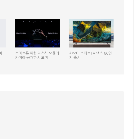
미
스마트폰 위한 자석식 모듈러
샤오미 스마트TV 맥스 86인
카메라 공개한 샤오미
치 출시