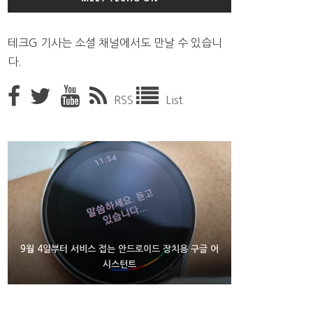
테크G 기사는 소셜 채널에서도 만날 수 있습니
다.
RSS
List
9월 4일부터 서비스 접는 안드로이드 장치용 구글 어
FMS 2026서 차세대 3D 메모리 ZHBM·ZNAND-O
에이수스 구글북 ‘CX9406’ 제품 이미지 유출
모형 처음 선보인 삼성전자
시스턴트