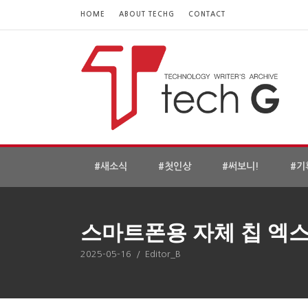
HOME
ABOUT TECHG
CONTACT
#새소식
#첫인상
#써보니!
#기
스마트폰용 자체 칩 엑스
2025-05-16
/
Editor_B