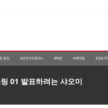
획 칼럼
#유투브X테크G
#삐끕
#레어템
#팁&가
링 01 발표하려는 샤오미