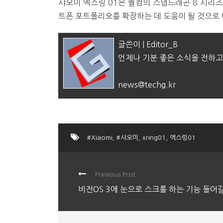
샤오미 엑스링 01은 퀄컴의 스냅드래곤 8 시리
트폰 포트폴리오를 확장하는 데 도움이 될 것으로
글쓴이 | Editor_B
언제나 기분 좋은 소식을 전하고
news@techg.kr
#Xiaomi
,
#샤오미
,
xring01
,
엑스링01
Previous Post
비전OS 3에 눈으로 스크롤 하는 기능 들어갈