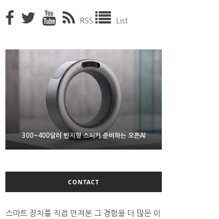
RSS
List
9월 4일부터 서비스 접는 안드로이드 장치용 구글 어
300~400달러 반지형 스피커 준비하는 오픈AI
조용히 스팀 프레임 검증 요구사항 바꾼 밸브
시스턴트
CONTACT
스마트 장치를 직접 만져본 그 경험을 더 많은 이