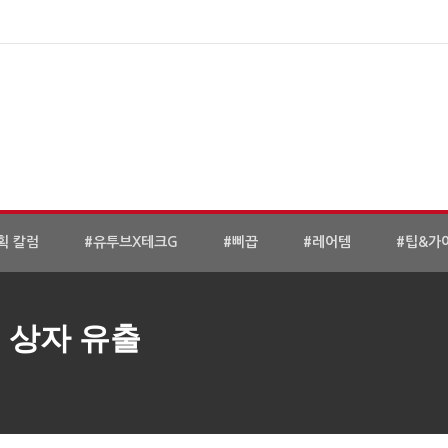
획 칼럼
#유투브X테크G
#삐끕
#레어템
#팁&가
션 상자 유출