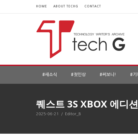
HOME
ABOUT TECHG
CONTACT
#새소식
#첫인상
#써보니!
#기
퀘스트 3S XBOX 에디
2025-06-21
/
Editor_B