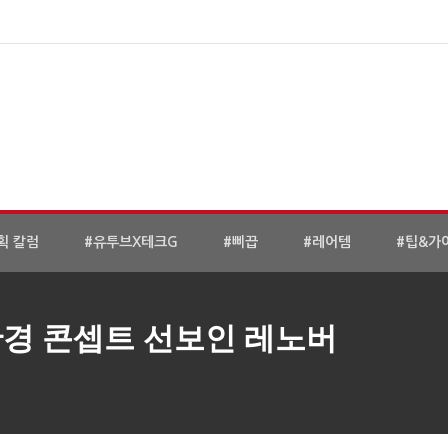
획 칼럼
#유투브X테크G
#삐끕
#레어템
#팁&가
안경 콘셉트 선보인 레노버