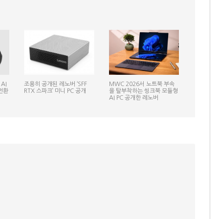
AI
조용히 공개된 레노버 ‘SFF
MWC 2026서 노트북 부속
전환
RTX 스파크’ 미니 PC 공개
을 탈부착하는 씽크북 모듈형
AI PC 공개한 레노버