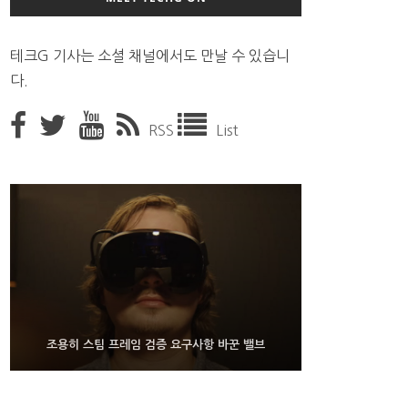
테크G 기사는 소셜 채널에서도 만날 수 있습니
다.
RSS
List
9월 4일부터 서비스 접는 안드로이드 장치용 구글 어
FMS 2026서 차세대 3D 메모리 ZHBM·ZNAND-O
조용히 스팀 프레임 검증 요구사항 바꾼 밸브
모형 처음 선보인 삼성전자
시스턴트