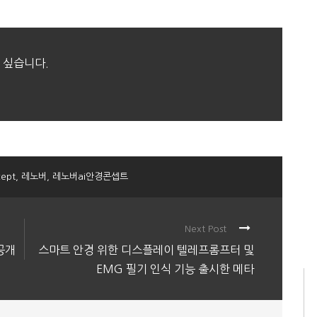
 싶습니다.
cept
,
레노버
,
레노버ai안경콘셉트
Next Post
공개
스마트 안경 위한 디스플레이 텔레프롬프터 및
EMG 필기 인식 기능 출시한 메타