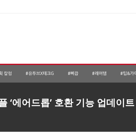
획 칼럼
#유투브X테크G
#삐끕
#레어템
#팁&가
플 ‘에어드롭’ 호환 기능 업데이트