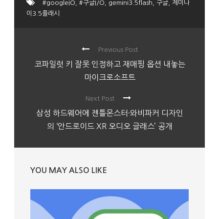
#googleIO
,
#구글I/O
,
gemini3.5flash
,
구글
,
제미나
이3.5플래시
Previous Post
코파일럿 키 잘못 인정하고 재매핑 옵션 내놓는
마이크로소프트
Next Post
삼성 하드웨어에 젠틀몬스터·와비파커 디자인
의 ‘안드로이드 XR 오디오 글래스’ 공개
YOU MAY ALSO LIKE