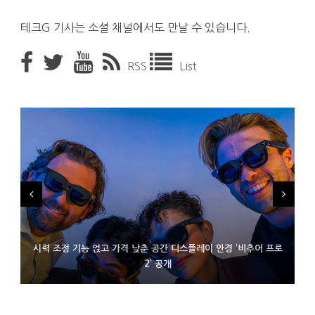
테크G 기사는 소셜 채널에서도 만날 수 있습니다.
RSS
List
시력 조정 기능 얹고 가격 낮춘 공간 디스플레이 안경 ‘비추어 프로
D램 부족에 10억달러어치 아이폰18 프로세서 패키징 대기 중
300~400달러 반지형 스피커 준비하는 오픈AI
2’ 공개