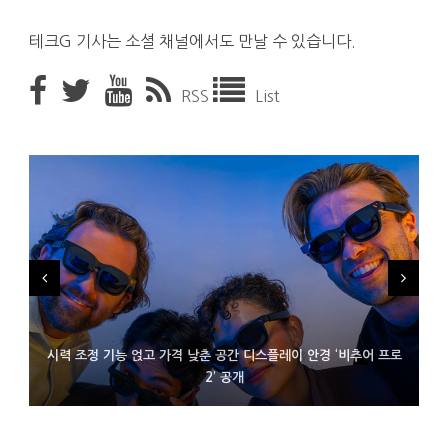
테크G 기사는 소셜 채널에서도 만날 수 있습니다.
RSS
List
시력 조정 기능 얹고 가격 낮춘 공간 디스플레이 안경 ‘비추어 프로
D램 부족에 10억달러어치 아이폰18 프로세서 패키징 대기 중
300~400달러 반지형 스피커 준비하는 오픈AI
2’ 공개