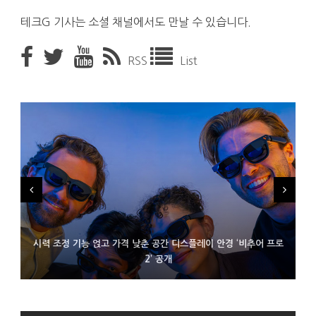
테크G 기사는 소셜 채널에서도 만날 수 있습니다.
RSS
List
시력 조정 기능 얹고 가격 낮춘 공간 디스플레이 안경 ‘비추어 프로
D램 부족에 10억달러어치 아이폰18 프로세서 패키징 대기 중
300~400달러 반지형 스피커 준비하는 오픈AI
2’ 공개