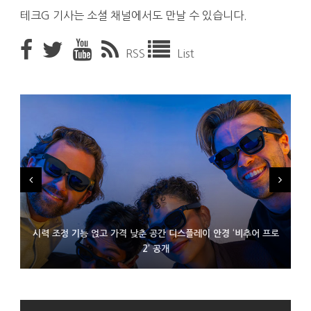
테크G 기사는 소셜 채널에서도 만날 수 있습니다.
RSS
List
시력 조정 기능 얹고 가격 낮춘 공간 디스플레이 안경 ‘비추어 프로
D램 부족에 10억달러어치 아이폰18 프로세서 패키징 대기 중
300~400달러 반지형 스피커 준비하는 오픈AI
2’ 공개