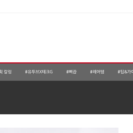
획 칼럼
#유투브X테크G
#삐끕
#레어템
#팁&가