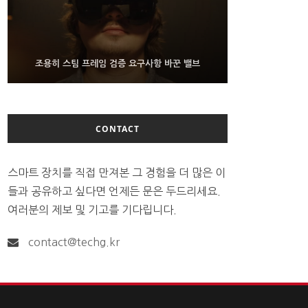
9월 4일부터 서비스 접는 안드로이드 장치용 구글 어
FMS 2026서 차세대 3D 메모리 ZHBM·ZNAND-O
조용히 스팀 프레임 검증 요구사항 바꾼 밸브
모형 처음 선보인 삼성전자
시스턴트
CONTACT
스마트 장치를 직접 만져본 그 경험을 더 많은 이
들과 공유하고 싶다면 언제든 문은 두드리세요.
여러분의 제보 및 기고를 기다립니다.
contact@techg.kr