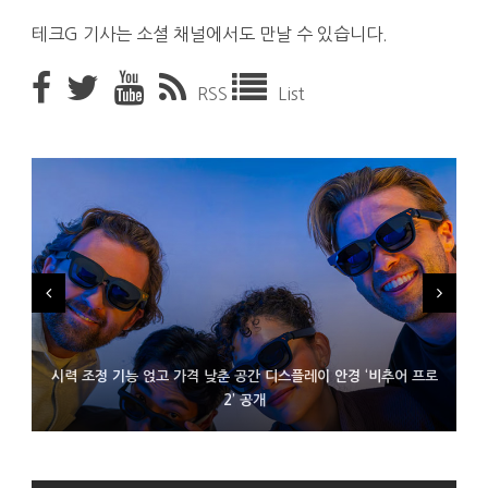
테크G 기사는 소셜 채널에서도 만날 수 있습니다.
RSS
List
시력 조정 기능 얹고 가격 낮춘 공간 디스플레이 안경 ‘비추어 프로
D램 부족에 10억달러어치 아이폰18 프로세서 패키징 대기 중
300~400달러 반지형 스피커 준비하는 오픈AI
2’ 공개