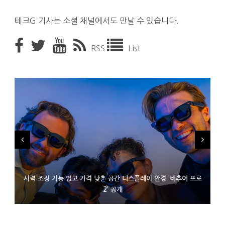
테크G 기사는 소셜 채널에서도 만날 수 있습니다.
RSS
List
시력 조정 기능 얹고 가격 낮춘 공간 디스플레이 안경 ‘비추어 프로
D램 부족에 10억달러어치 아이폰18 프로세서 패키징 대기 중
300~400달러 반지형 스피커 준비하는 오픈AI
2’ 공개