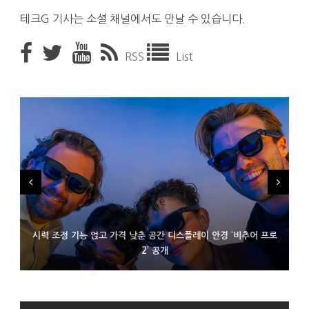
테크G 기사는 소셜 채널에서도 만날 수 있습니다.
RSS
List
시력 조정 기능 얹고 가격 낮춘 공간 디스플레이 안경 ‘비추어 프로
D램 부족에 10억달러어치 아이폰18 프로세서 패키징 대기 중
300~400달러 반지형 스피커 준비하는 오픈AI
2’ 공개