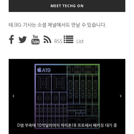
MEET TECHG ON
테크G 기사는 소셜 채널에서도 만날 수 있습니다.
RSS
List
D램 부족에 10억달러어치 아이폰18 프로세서 패키징 대기 중
300~400달러 반지형 스피커 준비하는 오픈AI
조용히 스팀 프레임 검증 요구사항 바꾼 밸브