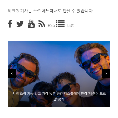
테크G 기사는 소셜 채널에서도 만날 수 있습니다.
RSS
List
시력 조정 기능 얹고 가격 낮춘 공간 디스플레이 안경 ‘비추어 프로
D램 부족에 10억달러어치 아이폰18 프로세서 패키징 대기 중
300~400달러 반지형 스피커 준비하는 오픈AI
2’ 공개