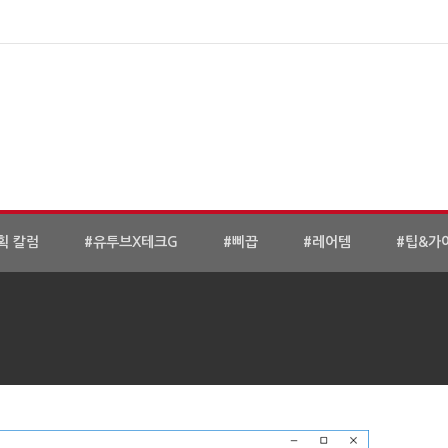
획 칼럼
#유투브X테크G
#삐끕
#레어템
#팁&가