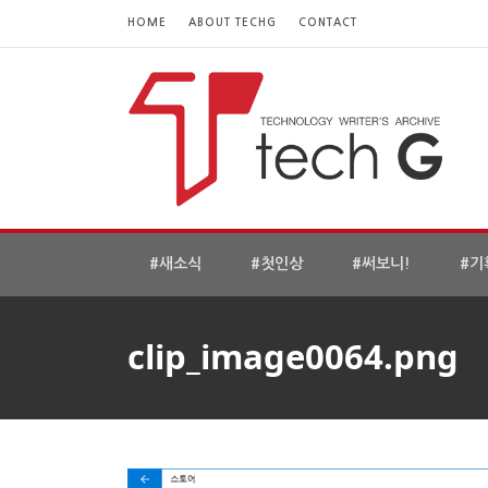
HOME
ABOUT TECHG
CONTACT
#새소식
#첫인상
#써보니!
#기
clip_image0064.png