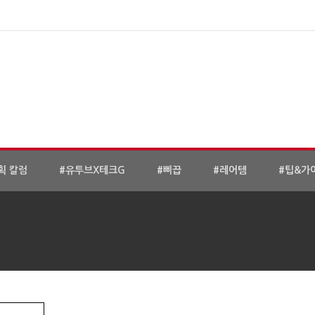
획 칼럼
#유투브X테크G
#삐끕
#레어템
#팁&가