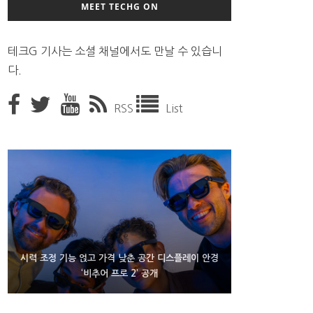
MEET TECHG ON
테크G 기사는 소셜 채널에서도 만날 수 있습니
다.
RSS
List
D램 부족에 10억달러어치 아이폰18 프로세서 패키징
시력 조정 기능 얹고 가격 낮춘 공간 디스플레이 안경
300~400달러 반지형 스피커 준비하는 오픈AI
‘비추어 프로 2’ 공개
대기 중