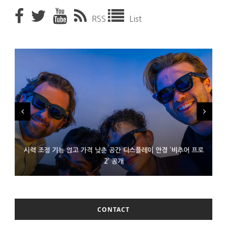
RSS
List
시력 조정 기능 얹고 가격 낮춘 공간 디스플레이 안경 ‘비추어 프로
D램 부족에 10억달러어치 아이폰18 프로세서 패키징 대기 중
300~400달러 반지형 스피커 준비하는 오픈AI
2’ 공개
CONTACT