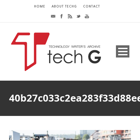
HOME
ABOUT TECHG
CONTACT
40b27c033c2ea283f33d88ee