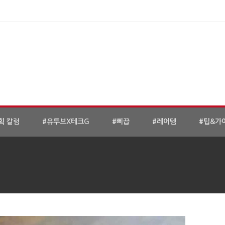
획 칼럼
#유투브X테크G
#삐끕
#레어템
#팁&가