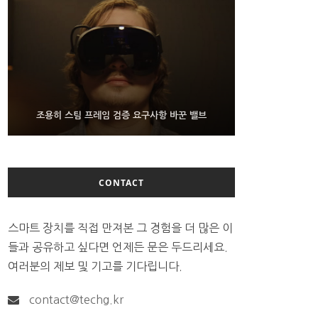
9월 4일부터 서비스 접는 안드로이드 장치용 구글 어
FMS 2026서 차세대 3D 메모리 ZHBM·ZNAND-O
조용히 스팀 프레임 검증 요구사항 바꾼 밸브
모형 처음 선보인 삼성전자
시스턴트
CONTACT
스마트 장치를 직접 만져본 그 경험을 더 많은 이
들과 공유하고 싶다면 언제든 문은 두드리세요.
여러분의 제보 및 기고를 기다립니다.
contact@techg.kr