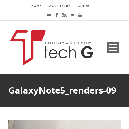
HOME
ABOUT TECHG
CONTACT
GalaxyNote5_renders-09