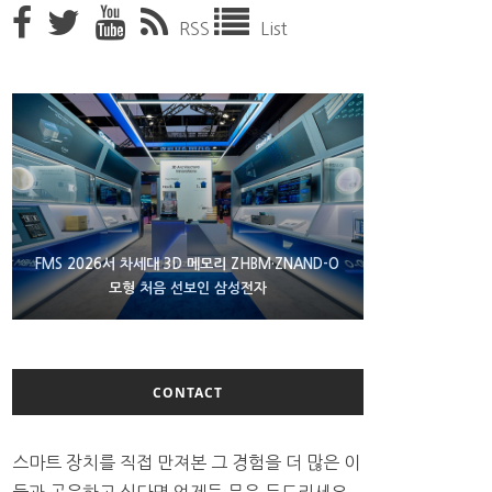
RSS
List
XBOX 25주년 맞아 무료 선물 나누는 마이크로소프
FMS 2026서 차세대 3D 메모리 ZHBM·ZNAND-O
에이수스 구글북 ‘CX9406’ 제품 이미지 유출
모형 처음 선보인 삼성전자
트
CONTACT
스마트 장치를 직접 만져본 그 경험을 더 많은 이