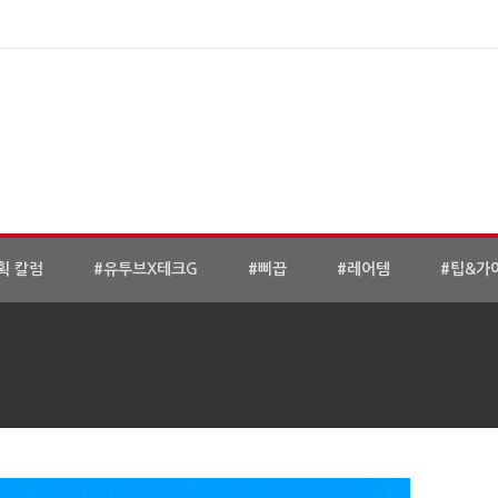
획 칼럼
#유투브X테크G
#삐끕
#레어템
#팁&가