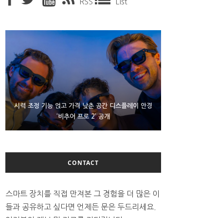
RSS
List
D램 부족에 10억달러어치 아이폰18 프로세서 패키징
시력 조정 기능 얹고 가격 낮춘 공간 디스플레이 안경
300~400달러 반지형 스피커 준비하는 오픈AI
‘비추어 프로 2’ 공개
대기 중
CONTACT
스마트 장치를 직접 만져본 그 경험을 더 많은 이
들과 공유하고 싶다면 언제든 문은 두드리세요.