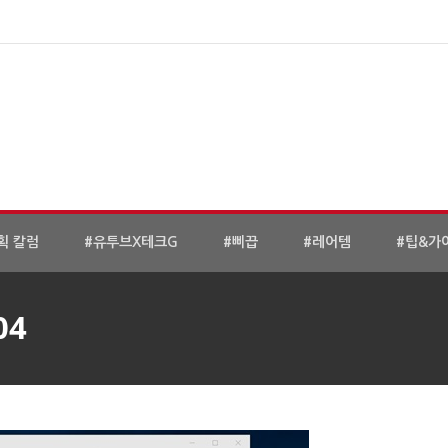
획 칼럼
#유투브X테크G
#삐끕
#레어템
#팁&가
04