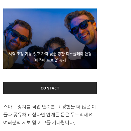
D램 부족에 10억달러어치 아이폰18 프로세서 패키징
시력 조정 기능 얹고 가격 낮춘 공간 디스플레이 안경
300~400달러 반지형 스피커 준비하는 오픈AI
‘비추어 프로 2’ 공개
대기 중
CONTACT
스마트 장치를 직접 만져본 그 경험을 더 많은 이
들과 공유하고 싶다면 언제든 문은 두드리세요.
여러분의 제보 및 기고를 기다립니다.