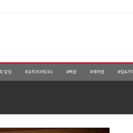
획 칼럼
#유투브X테크G
#삐끕
#레어템
#팁&가