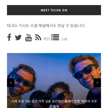
MEET TECHG ON
테크G 기사는 소셜 채널에서도 만날 수 있습니다.
RSS
List
시력 조정 기능 얹고 가격 낮춘 공간 디스플레이 안경 ‘비추어 프로
D램 부족에 10억달러어치 아이폰18 프로세서 패키징 대기 중
300~400달러 반지형 스피커 준비하는 오픈AI
2’ 공개