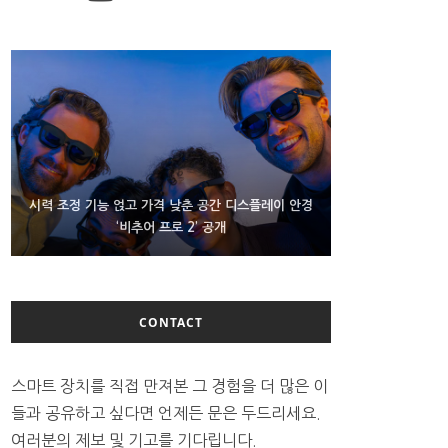
D램 부족에 10억달러어치 아이폰18 프로세서 패키징
시력 조정 기능 얹고 가격 낮춘 공간 디스플레이 안경
300~400달러 반지형 스피커 준비하는 오픈AI
‘비추어 프로 2’ 공개
대기 중
CONTACT
스마트 장치를 직접 만져본 그 경험을 더 많은 이
들과 공유하고 싶다면 언제든 문은 두드리세요.
여러분의 제보 및 기고를 기다립니다.