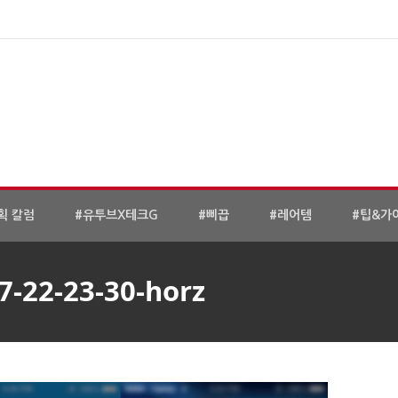
획 칼럼
#유투브X테크G
#삐끕
#레어템
#팁&가
7-22-23-30-horz