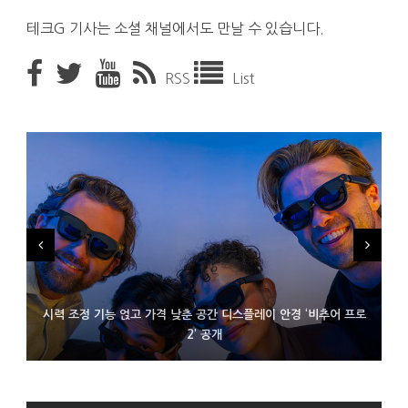
테크G 기사는 소셜 채널에서도 만날 수 있습니다.
RSS
List
시력 조정 기능 얹고 가격 낮춘 공간 디스플레이 안경 ‘비추어 프로
D램 부족에 10억달러어치 아이폰18 프로세서 패키징 대기 중
300~400달러 반지형 스피커 준비하는 오픈AI
2’ 공개