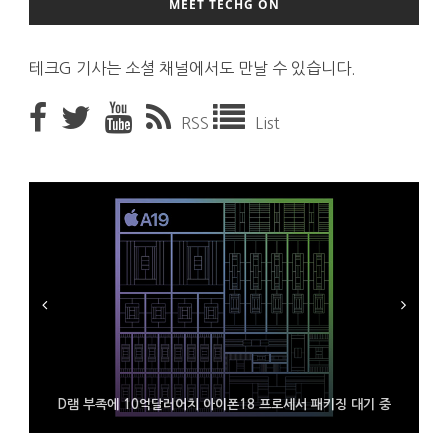
MEET TECHG ON
테크G 기사는 소셜 채널에서도 만날 수 있습니다.
RSS
List
시력 조정 기능 얹고 가격 낮춘 공간 디스플레이 안경 ‘비추어 프로
D램 부족에 10억달러어치 아이폰18 프로세서 패키징 대기 중
300~400달러 반지형 스피커 준비하는 오픈AI
2’ 공개