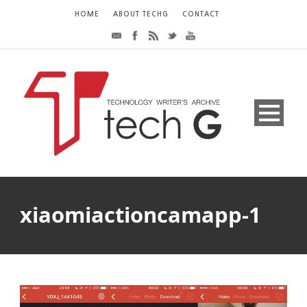
HOME
ABOUT TECHG
CONTACT
xiaomiactioncamapp-1