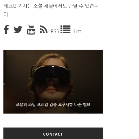
테크G 기사는 소셜 채널에서도 만날 수 있습니
다.
RSS
List
9월 4일부터 서비스 접는 안드로이드 장치용 구글 어
FMS 2026서 차세대 3D 메모리 ZHBM·ZNAND-O
조용히 스팀 프레임 검증 요구사항 바꾼 밸브
모형 처음 선보인 삼성전자
시스턴트
CONTACT