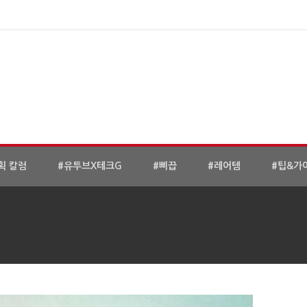
획 칼럼
#유투브X테크G
#삐끕
#레어템
#팁&가