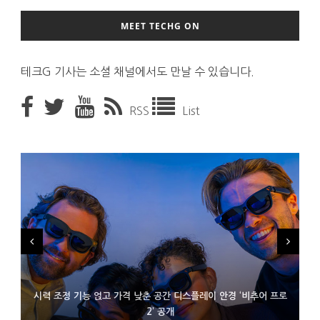
MEET TECHG ON
테크G 기사는 소셜 채널에서도 만날 수 있습니다.
RSS
List
시력 조정 기능 얹고 가격 낮춘 공간 디스플레이 안경 ‘비추어 프로
D램 부족에 10억달러어치 아이폰18 프로세서 패키징 대기 중
300~400달러 반지형 스피커 준비하는 오픈AI
2’ 공개