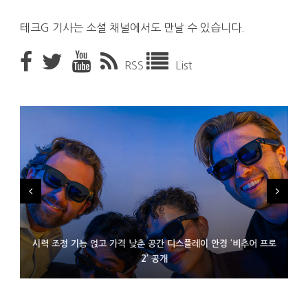
테크G 기사는 소셜 채널에서도 만날 수 있습니다.
RSS
List
시력 조정 기능 얹고 가격 낮춘 공간 디스플레이 안경 ‘비추어 프로
D램 부족에 10억달러어치 아이폰18 프로세서 패키징 대기 중
300~400달러 반지형 스피커 준비하는 오픈AI
2’ 공개