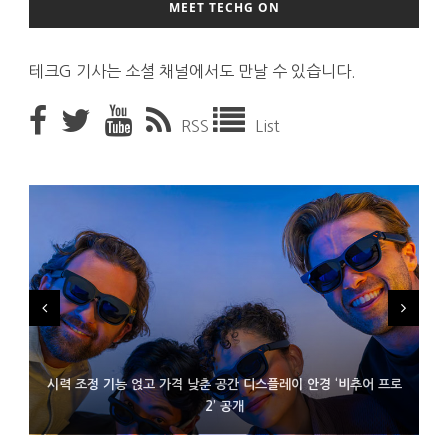
MEET TECHG ON
테크G 기사는 소셜 채널에서도 만날 수 있습니다.
RSS
List
시력 조정 기능 얹고 가격 낮춘 공간 디스플레이 안경 ‘비추어 프로
D램 부족에 10억달러어치 아이폰18 프로세서 패키징 대기 중
300~400달러 반지형 스피커 준비하는 오픈AI
2’ 공개