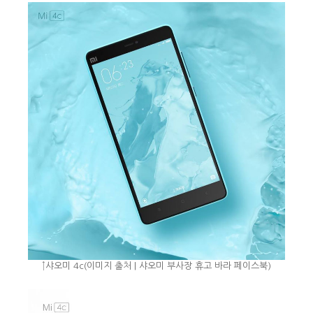
↑샤오미 4c(이미지 출처 | 샤오미 부사장 휴고 바라 페이스북)