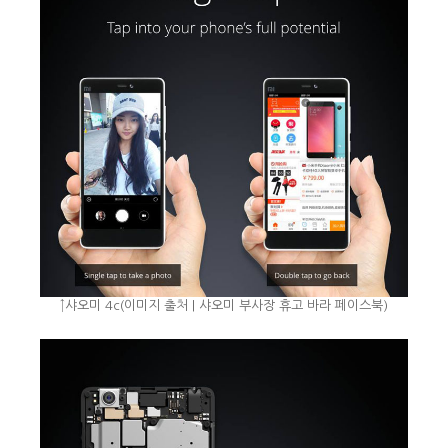
↑샤오미 4c(이미지 출처 | 샤오미 부사장 휴고 바라 페이스북)