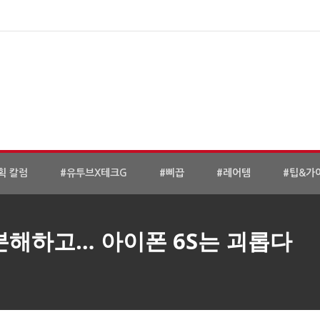
획 칼럼
#유투브X테크G
#삐끕
#레어템
#팁&가
분해하고… 아이폰 6S는 괴롭다