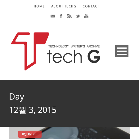
HOME
ABOUT TECHG
CONTACT
Day
12월 3, 2015
#팁 #가이드