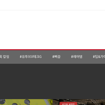
획 칼럼
#유투브X테크G
#삐끕
#레어템
#팁&가
#기획 #칼럼