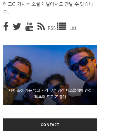
테크G 기사는 소셜 채널에서도 만날 수 있습니
다.
RSS
List
D램 부족에 10억달러어치 아이폰18 프로세서 패키징
시력 조정 기능 얹고 가격 낮춘 공간 디스플레이 안경
300~400달러 반지형 스피커 준비하는 오픈AI
‘비추어 프로 2’ 공개
대기 중
CONTACT