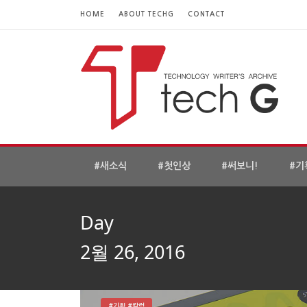
HOME
ABOUT TECHG
CONTACT
#새소식
#첫인상
#써보니!
#기
Day
2월 26, 2016
#기획 #칼럼