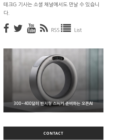
테크G 기사는 소셜 채널에서도 만날 수 있습니
다.
RSS
List
9월 4일부터 서비스 접는 안드로이드 장치용 구글 어
300~400달러 반지형 스피커 준비하는 오픈AI
조용히 스팀 프레임 검증 요구사항 바꾼 밸브
시스턴트
CONTACT