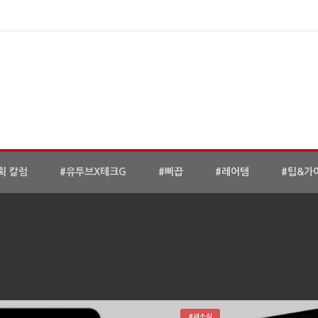
획 칼럼
#유투브X테크G
#삐끕
#레어템
#팁&가
#새소식