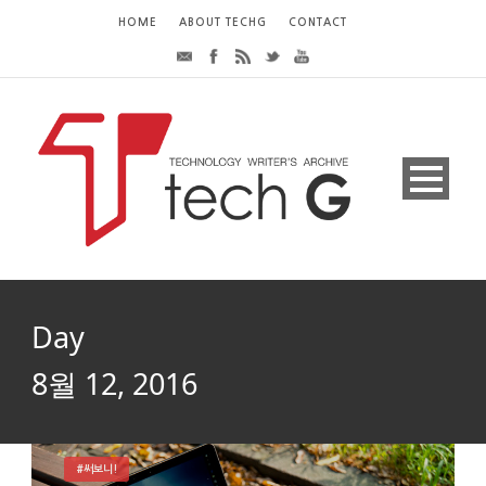
HOME
ABOUT TECHG
CONTACT
Day
8월 12, 2016
#써보니!