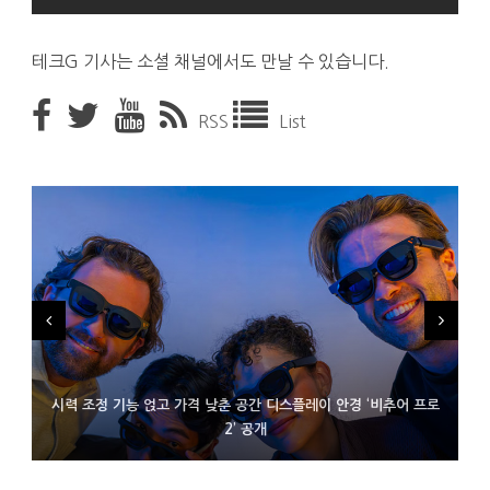
테크G 기사는 소셜 채널에서도 만날 수 있습니다.
RSS
List
시력 조정 기능 얹고 가격 낮춘 공간 디스플레이 안경 ‘비추어 프로
D램 부족에 10억달러어치 아이폰18 프로세서 패키징 대기 중
300~400달러 반지형 스피커 준비하는 오픈AI
2’ 공개