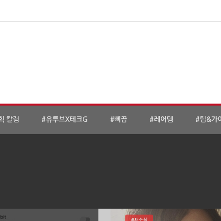
획 칼럼
#유투브X테크G
#삐끕
#레어템
#팁&가
#새소식