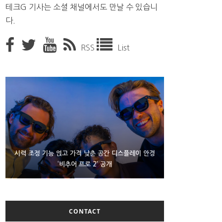
테크G 기사는 소셜 채널에서도 만날 수 있습니
다.
RSS
List
D램 부족에 10억달러어치 아이폰18 프로세서 패키징
시력 조정 기능 얹고 가격 낮춘 공간 디스플레이 안경
300~400달러 반지형 스피커 준비하는 오픈AI
‘비추어 프로 2’ 공개
대기 중
CONTACT