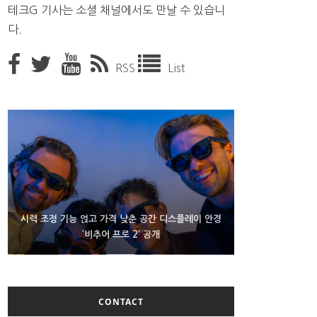
테크G 기사는 소셜 채널에서도 만날 수 있습니
다.
RSS
List
D램 부족에 10억달러어치 아이폰18 프로세서 패키징
시력 조정 기능 얹고 가격 낮춘 공간 디스플레이 안경
300~400달러 반지형 스피커 준비하는 오픈AI
‘비추어 프로 2’ 공개
대기 중
CONTACT