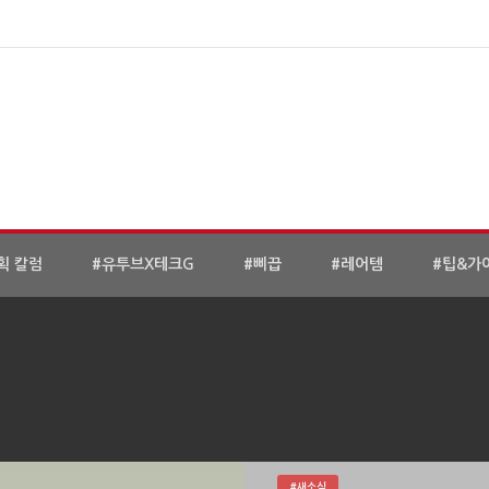
획 칼럼
#유투브X테크G
#삐끕
#레어템
#팁&가
#새소식