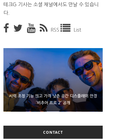
테크G 기사는 소셜 채널에서도 만날 수 있습니
다.
RSS
List
D램 부족에 10억달러어치 아이폰18 프로세서 패키징
시력 조정 기능 얹고 가격 낮춘 공간 디스플레이 안경
300~400달러 반지형 스피커 준비하는 오픈AI
‘비추어 프로 2’ 공개
대기 중
CONTACT