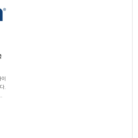
국
마이
다.
.