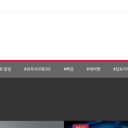
획 칼럼
#유투브X테크G
#삐끕
#레어템
#팁&가
#새소식