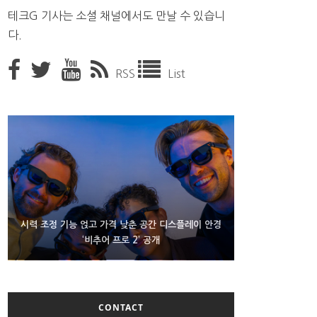
테크G 기사는 소셜 채널에서도 만날 수 있습니
다.
RSS
List
D램 부족에 10억달러어치 아이폰18 프로세서 패키징
시력 조정 기능 얹고 가격 낮춘 공간 디스플레이 안경
300~400달러 반지형 스피커 준비하는 오픈AI
‘비추어 프로 2’ 공개
대기 중
CONTACT