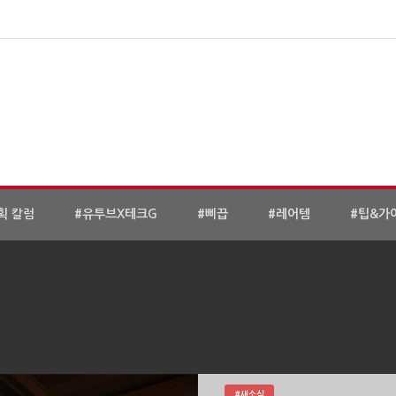
획 칼럼
#유투브X테크G
#삐끕
#레어템
#팁&가
#새소식