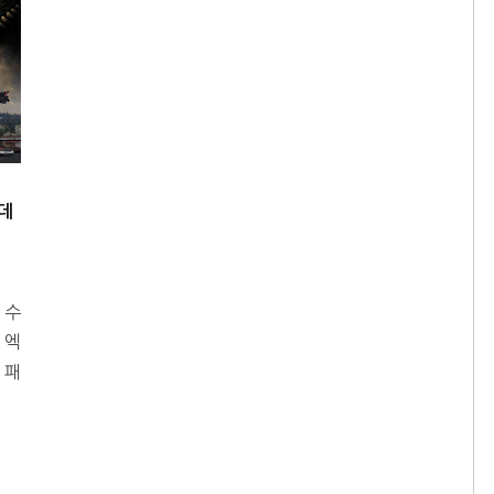
 데
 수
 엑
 패