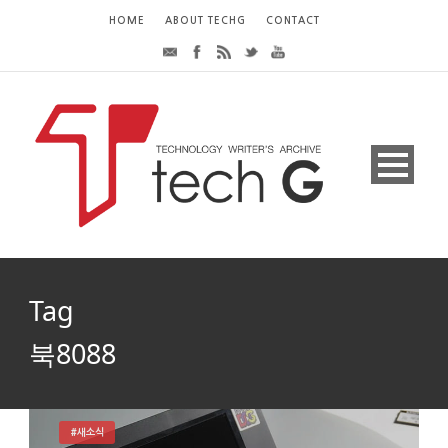
HOME
ABOUT TECHG
CONTACT
Tag
북8088
#새소식