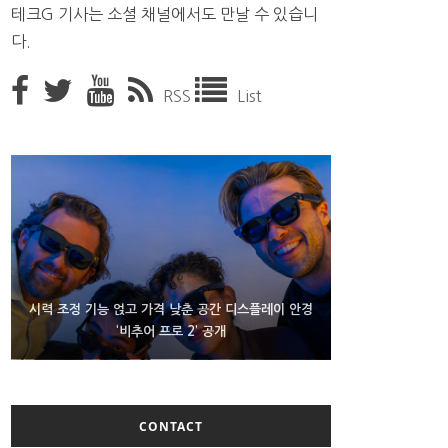
테크G 기사는 소셜 채널에서도 만날 수 있습니
다.
RSS
List
D램 부족에 10억달러어치 아이폰18 프로세서 패키징
시력 조정 기능 얹고 가격 낮춘 공간 디스플레이 안경
300~400달러 반지형 스피커 준비하는 오픈AI
‘비추어 프로 2’ 공개
대기 중
CONTACT