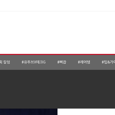
획 칼럼
#유투브X테크G
#삐끕
#레어템
#팁&가